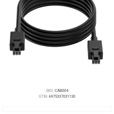
SKU:
CAB004
GTIN:
6975337031130