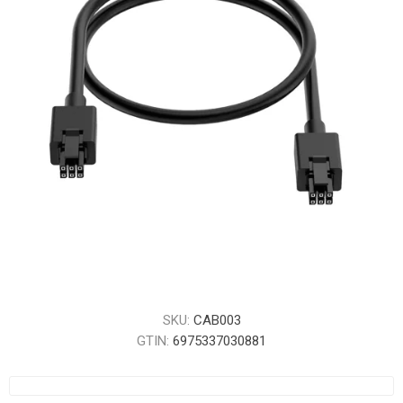
SKU:
CAB003
GTIN:
6975337030881