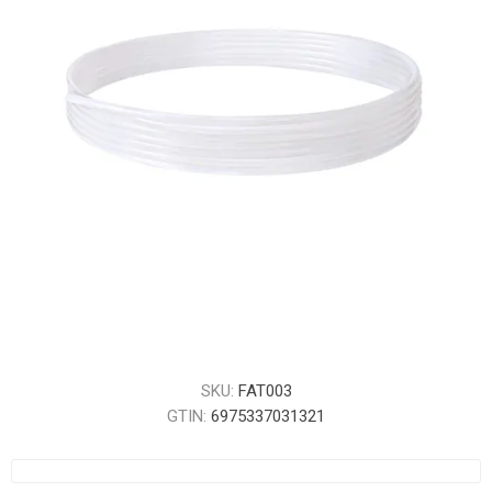
SKU:
FAT003
GTIN:
6975337031321