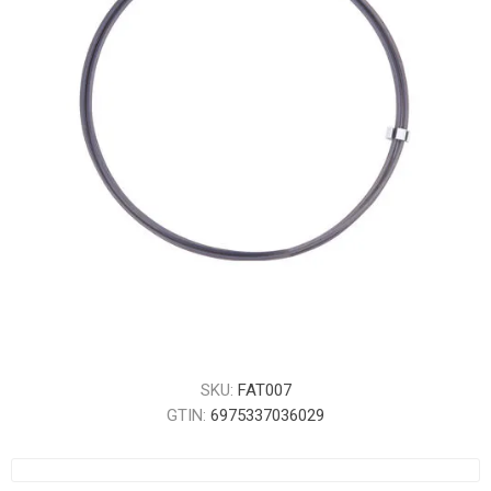
SKU:
FAT007
GTIN:
6975337036029