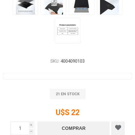
SKU:
4004090103
21 EN STOCK
U$S 22
i
h