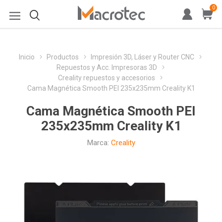
0
Inicio
Productos
Impresión 3D, Láser y Router CNC
Repuestos y Acc. Impresoras 3D
Creality repuestos y accesorios
Cama Magnética Smooth PEI 235x235mm Creality K1
Cama Magnética Smooth PEI
235x235mm Creality K1
Marca:
Creality