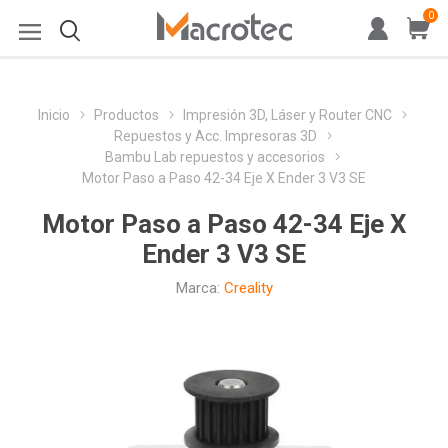
0
Inicio
Productos
Impresión 3D, Láser y Router CNC
Repuestos y Acc. Impresoras 3D
Bambu Lab repuestos y accesorios
Motor Paso a Paso 42-34 Eje X Ender 3 V3 SE
Motor Paso a Paso 42-34 Eje X
Ender 3 V3 SE
Marca:
Creality