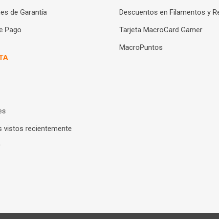
es de Garantía
Descuentos en Filamentos y R
e Pago
Tarjeta MacroCard Gamer
MacroPuntos
TA
es
 vistos recientemente
r