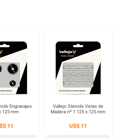
ncils Engranajes
Vallejo Stencils Vetas de
x 125 mm
Madera nº 1 125 x 125 mm
$S 11
U$S 11