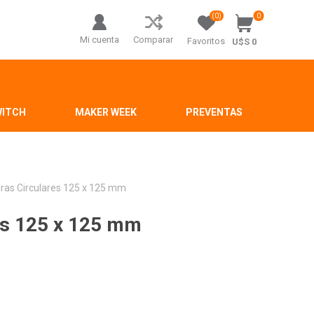
(0)
0
Mi cuenta
Comparar
Favoritos
U$S 0
WITCH
MAKER WEEK
PREVENTAS
turas Circulares 125 x 125 mm
res 125 x 125 mm