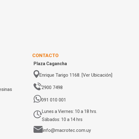
CONTACTO
Plaza Cagancha
Enrique Tarigo 1168. [Ver Ubicación]
2900 7498
esinas
091 010 001
Lunes a Viernes: 10 a 18 hrs.
Sábados: 10 a 14 hrs
info@macrotec.com.uy