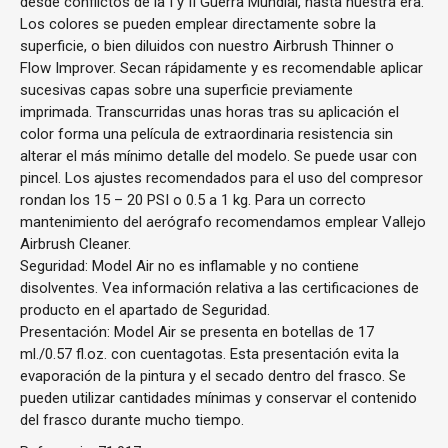
desde conflictos de la I y II Guerra Mundial, hasta nuestra era.
Los colores se pueden emplear directamente sobre la
superficie, o bien diluidos con nuestro Airbrush Thinner o
Flow Improver. Secan rápidamente y es recomendable aplicar
sucesivas capas sobre una superficie previamente
imprimada. Transcurridas unas horas tras su aplicación el
color forma una película de extraordinaria resistencia sin
alterar el más mínimo detalle del modelo. Se puede usar con
pincel. Los ajustes recomendados para el uso del compresor
rondan los 15 – 20 PSI o 0.5 a 1 kg. Para un correcto
mantenimiento del aerógrafo recomendamos emplear Vallejo
Airbrush Cleaner.
Seguridad: Model Air no es inflamable y no contiene
disolventes. Vea información relativa a las certificaciones de
producto en el apartado de Seguridad.
Presentación: Model Air se presenta en botellas de 17
ml./0.57 fl.oz. con cuentagotas. Esta presentación evita la
evaporación de la pintura y el secado dentro del frasco. Se
pueden utilizar cantidades mínimas y conservar el contenido
del frasco durante mucho tiempo.