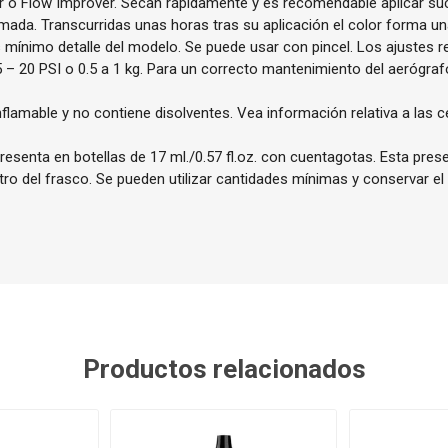
r o Flow Improver. Secan rápidamente y es recomendable aplicar s
mada. Transcurridas unas horas tras su aplicación el color forma una
ás mínimo detalle del modelo. Se puede usar con pincel. Los ajustes
5 – 20 PSI o 0.5 a 1 kg. Para un correcto mantenimiento del aeróg
nflamable y no contiene disolventes. Vea información relativa a las c
resenta en botellas de 17 ml./0.57 fl.oz. con cuentagotas. Esta pres
ntro del frasco. Se pueden utilizar cantidades mínimas y conservar el
Productos relacionados