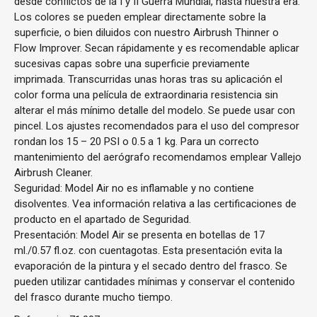
desde conflictos de la I y II Guerra Mundial, hasta nuestra era.
Los colores se pueden emplear directamente sobre la
superficie, o bien diluidos con nuestro Airbrush Thinner o
Flow Improver. Secan rápidamente y es recomendable aplicar
sucesivas capas sobre una superficie previamente
imprimada. Transcurridas unas horas tras su aplicación el
color forma una película de extraordinaria resistencia sin
alterar el más mínimo detalle del modelo. Se puede usar con
pincel. Los ajustes recomendados para el uso del compresor
rondan los 15 – 20 PSI o 0.5 a 1 kg. Para un correcto
mantenimiento del aerógrafo recomendamos emplear Vallejo
Airbrush Cleaner.
Seguridad: Model Air no es inflamable y no contiene
disolventes. Vea información relativa a las certificaciones de
producto en el apartado de Seguridad.
Presentación: Model Air se presenta en botellas de 17
ml./0.57 fl.oz. con cuentagotas. Esta presentación evita la
evaporación de la pintura y el secado dentro del frasco. Se
pueden utilizar cantidades mínimas y conservar el contenido
del frasco durante mucho tiempo.