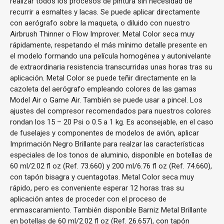
realizar todos los procesos de pintura sin necesidad de
recurrir a esmaltes y lacas. Se puede aplicar directamente
con aerógrafo sobre la maqueta, o diluido con nuestro
Airbrush Thinner o Flow Improver. Metal Color seca muy
rápidamente, respetando el más mínimo detalle presente en
el modelo formando una película homogénea y autonivelante
de extraordinaria resistencia transcurridas unas horas tras su
aplicación. Metal Color se puede teñir directamente en la
cazoleta del aerógrafo empleando colores de las gamas
Model Air o Game Air. También se puede usar a pincel. Los
ajustes del compresor recomendados para nuestros colores
rondan los 15 – 20 Psi o 0.5 a 1 kg. Es aconsejable, en el caso
de fuselajes y componentes de modelos de avión, aplicar
Imprimación Negro Brillante para realzar las características
especiales de los tonos de aluminio, disponible en botellas de
60 ml/2.02 fl oz (Ref. 73.660) y 200 ml/6.76 fl oz (Ref. 74.660),
con tapón bisagra y cuentagotas. Metal Color seca muy
rápido, pero es conveniente esperar 12 horas tras su
aplicación antes de proceder con el proceso de
enmascaramiento. También disponible Barniz Metal Brillante
en botellas de 60 ml/2.02 fl oz (Ref. 26.657), con tapón