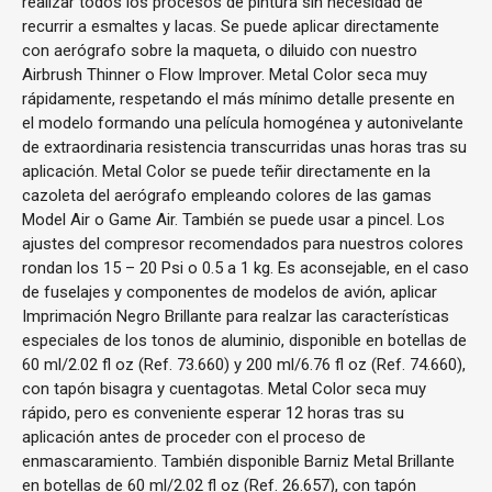
realizar todos los procesos de pintura sin necesidad de
recurrir a esmaltes y lacas. Se puede aplicar directamente
con aerógrafo sobre la maqueta, o diluido con nuestro
Airbrush Thinner o Flow Improver. Metal Color seca muy
rápidamente, respetando el más mínimo detalle presente en
el modelo formando una película homogénea y autonivelante
de extraordinaria resistencia transcurridas unas horas tras su
aplicación. Metal Color se puede teñir directamente en la
cazoleta del aerógrafo empleando colores de las gamas
Model Air o Game Air. También se puede usar a pincel. Los
ajustes del compresor recomendados para nuestros colores
rondan los 15 – 20 Psi o 0.5 a 1 kg. Es aconsejable, en el caso
de fuselajes y componentes de modelos de avión, aplicar
Imprimación Negro Brillante para realzar las características
especiales de los tonos de aluminio, disponible en botellas de
60 ml/2.02 fl oz (Ref. 73.660) y 200 ml/6.76 fl oz (Ref. 74.660),
con tapón bisagra y cuentagotas. Metal Color seca muy
rápido, pero es conveniente esperar 12 horas tras su
aplicación antes de proceder con el proceso de
enmascaramiento. También disponible Barniz Metal Brillante
en botellas de 60 ml/2.02 fl oz (Ref. 26.657), con tapón