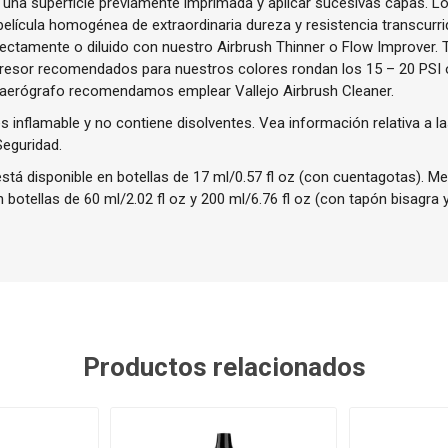
 una superficie previamente imprimada y aplicar sucesivas capas. L
lícula homogénea de extraordinaria dureza y resistencia transcurri
irectamente o diluido con nuestro Airbrush Thinner o Flow Improver.
presor recomendados para nuestros colores rondan los 15 – 20 PSI o
 aerógrafo recomendamos emplear Vallejo Airbrush Cleaner.
 inflamable y no contiene disolventes. Vea información relativa a la
Seguridad.
stá disponible en botellas de 17 ml/0.57 fl oz (con cuentagotas). 
 botellas de 60 ml/2.02 fl oz y 200 ml/6.76 fl oz (con tapón bisagra 
Productos relacionados