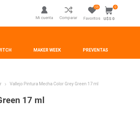
(0)
0
Mi cuenta
Comparar
Favoritos
U$S 0
WITCH
MAKER WEEK
PREVENTAS
r
Vallejo Pintura Mecha Color Grey Green 17 ml
Green 17 ml