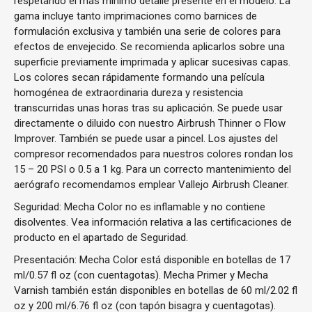
respetando el más mínimo detalle presente en el modelo. La
gama incluye tanto imprimaciones como barnices de
formulación exclusiva y también una serie de colores para
efectos de envejecido. Se recomienda aplicarlos sobre una
superficie previamente imprimada y aplicar sucesivas capas.
Los colores secan rápidamente formando una película
homogénea de extraordinaria dureza y resistencia
transcurridas unas horas tras su aplicación. Se puede usar
directamente o diluido con nuestro Airbrush Thinner o Flow
Improver. También se puede usar a pincel. Los ajustes del
compresor recomendados para nuestros colores rondan los
15 – 20 PSI o 0.5 a 1 kg. Para un correcto mantenimiento del
aerógrafo recomendamos emplear Vallejo Airbrush Cleaner.
Seguridad: Mecha Color no es inflamable y no contiene
disolventes. Vea información relativa a las certificaciones de
producto en el apartado de Seguridad.
Presentación: Mecha Color está disponible en botellas de 17
ml/0.57 fl oz (con cuentagotas). Mecha Primer y Mecha
Varnish también están disponibles en botellas de 60 ml/2.02 fl
oz y 200 ml/6.76 fl oz (con tapón bisagra y cuentagotas).