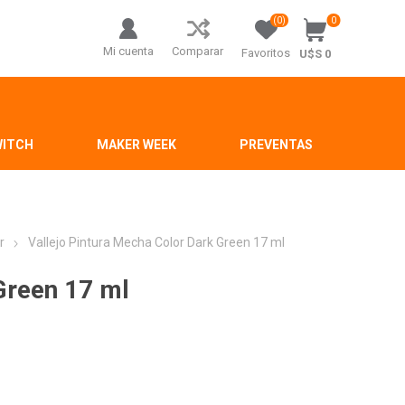
(0)
0
Mi cuenta
Comparar
Favoritos
U$S 0
WITCH
MAKER WEEK
PREVENTAS
r
Vallejo Pintura Mecha Color Dark Green 17 ml
Green 17 ml