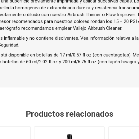
 una superficie previamente imprimada y aplicar sucesivas capas. L
lícula homogénea de extraordinaria dureza y resistencia transcurri
irectamente o diluido con nuestro Airbrush Thinner o Flow Improver.
presor recomendados para nuestros colores rondan los 15 – 20 PSI o
 aerógrafo recomendamos emplear Vallejo Airbrush Cleaner.
 inflamable y no contiene disolventes. Vea información relativa a la
Seguridad.
stá disponible en botellas de 17 ml/0.57 fl oz (con cuentagotas). 
 botellas de 60 ml/2.02 fl oz y 200 ml/6.76 fl oz (con tapón bisagra 
Productos relacionados