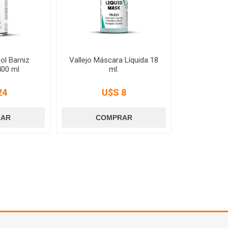
ol Barniz
Vallejo Máscara Líquida 18
400 ml
ml.
24
U$S 8