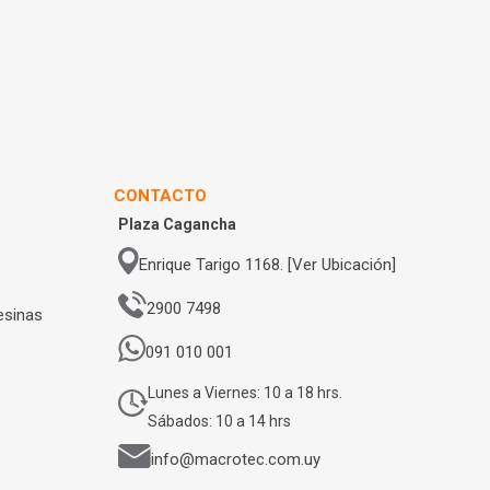
CONTACTO
Plaza Cagancha
Enrique Tarigo 1168. [Ver Ubicación]
2900 7498
esinas
091 010 001
Lunes a Viernes: 10 a 18 hrs.
Sábados: 10 a 14 hrs
info@macrotec.com.uy