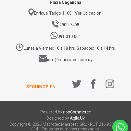
Plaza Cagancha
Enrique Tarigo 1168. [Ver Ubicación]
2900 7498
091 010 001
Lunes a Viernes: 10 a 18 hrs. Sábados: 10 a 14 hrs
info@macrotec.com.uy
SEGUINOS EN
Powered by
nopCommerce
Designed by
Agile.Uy
Copyright ® 2026 Macrotec.Macrotec SRL - RUT 216 930 920
014 - Todos los derechos reservados.