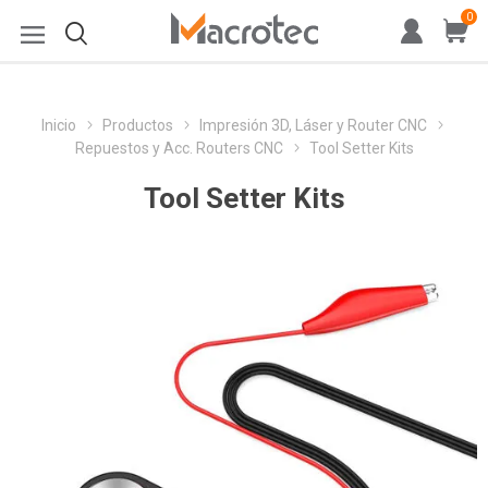
0
Inicio
Productos
Impresión 3D, Láser y Router CNC
Repuestos y Acc. Routers CNC
Tool Setter Kits
Tool Setter Kits