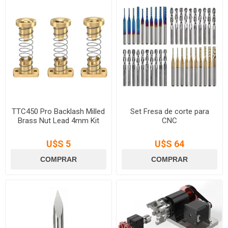
TTC450 Pro Backlash Milled
Set Fresa de corte para
Brass Nut Lead 4mm Kit
CNC
U$S 5
U$S 64