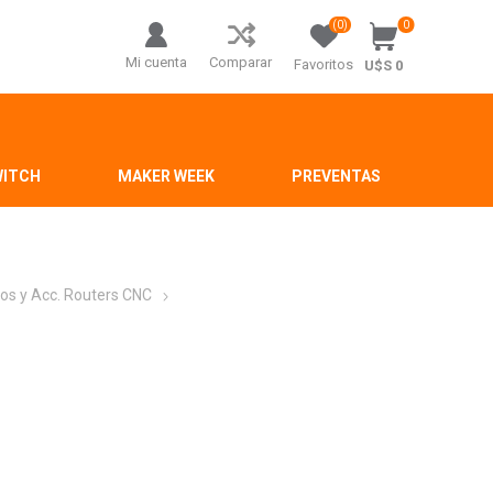
(0)
0
Mi cuenta
Comparar
Favoritos
U$S 0
WITCH
MAKER WEEK
PREVENTAS
os y Acc. Routers CNC