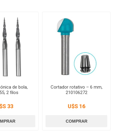
cónica de bola,
Cortador rotativo – 6 mm,
5, 2 filos
210106272
$S 33
U$S 16