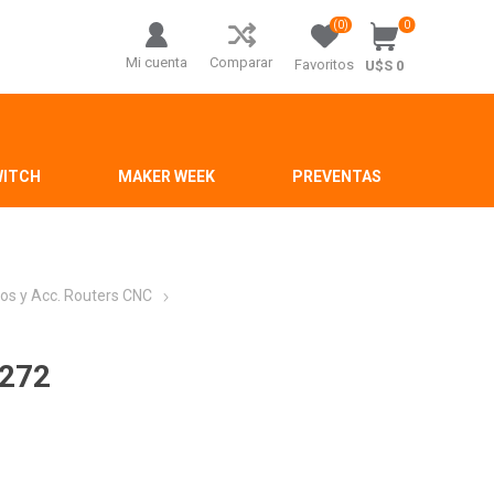
(0)
0
Mi cuenta
Comparar
Favoritos
U$S 0
WITCH
MAKER WEEK
PREVENTAS
os y Acc. Routers CNC
6272