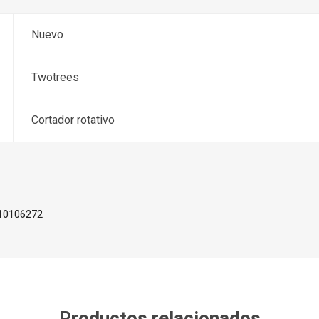
Nuevo
Twotrees
Cortador rotativo
210106272
Productos relacionados