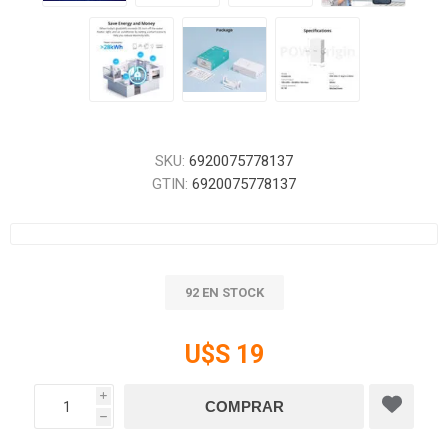
SKU:
6920075778137
GTIN:
6920075778137
92 EN STOCK
U$S 19
i
h