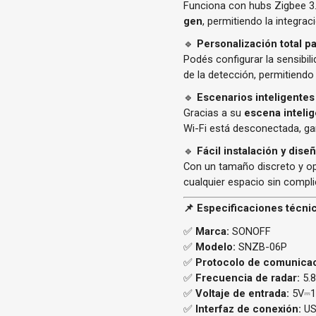
Funciona con hubs Zigbee 
gen
, permitiendo la integr
🔹
Personalización total p
Podés configurar la sensibil
de la detección, permitiendo
🔹
Escenarios inteligentes
Gracias a su
escena intelig
Wi-Fi está desconectada, g
🔹
Fácil instalación y dis
Con un tamaño discreto y o
cualquier espacio sin compl
📌 Especificaciones técni
✅
Marca:
SONOFF
✅
Modelo:
SNZB-06P
✅
Protocolo de comunicac
✅
Frecuencia de radar:
5.
✅
Voltaje de entrada:
5V⎓
✅
Interfaz de conexión:
US