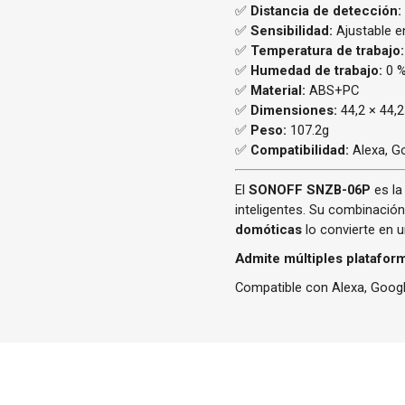
✅
Distancia de detección:
✅
Sensibilidad:
Ajustable en
✅
Temperatura de trabajo:
✅
Humedad de trabajo:
0 %
✅
Material:
ABS+PC
✅
Dimensiones:
44,2 × 44,
✅
Peso:
107.2g
✅
Compatibilidad:
Alexa, G
El
SONOFF SNZB-06P
es la
inteligentes. Su combinació
domóticas
lo convierte en u
Admite múltiples platafor
Compatible con Alexa, Googl