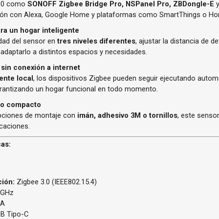
3.0 como
SONOFF Zigbee Bridge Pro, NSPanel Pro, ZBDongle-E
ación con Alexa, Google Home y plataformas como SmartThings o Ho
ara un hogar inteligente
idad del sensor en
tres niveles diferentes
, ajustar la distancia de d
 adaptarlo a distintos espacios y necesidades.
 sin conexión a internet
ente local
, los dispositivos Zigbee pueden seguir ejecutando automa
arantizando un hogar funcional en todo momento.
eño compacto
pciones de montaje con
imán, adhesivo 3M o tornillos
, este senso
icaciones.
cas:
ión:
Zigbee 3.0 (IEEE802.15.4)
8GHz
1A
B Tipo-C