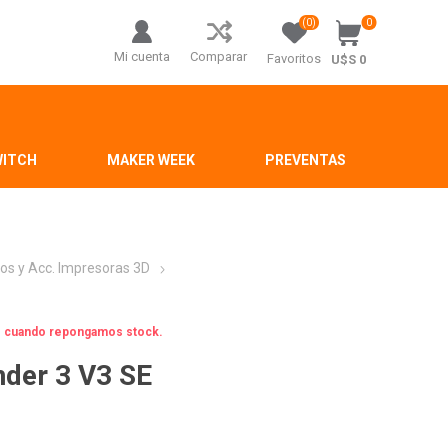
(0)
0
Mi cuenta
Comparar
Favoritos
U$S 0
WITCH
MAKER WEEK
PREVENTAS
os y Acc. Impresoras 3D
os cuando repongamos stock.
nder 3 V3 SE