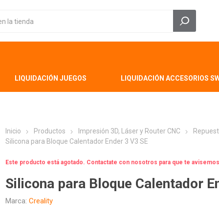
LIQUIDACIÓN JUEGOS
LIQUIDACIÓN ACCESORIOS S
Inicio
Productos
Impresión 3D, Láser y Router CNC
Repuest
Silicona para Bloque Calentador Ender 3 V3 SE
Este producto está agotado. Contactate con nosotros para que te avisem
Silicona para Bloque Calentador E
Marca:
Creality