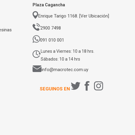
Plaza Cagancha
Enrique Tarigo 1168. [Ver Ubicación]
2900 7498
esinas
091 010 001
Lunes a Viernes: 10 a 18 hrs.
Sábados: 10 a 14 hrs
info@macrotec.com.uy
SEGUINOS EN