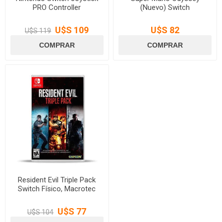
PRO Controller
(Nuevo) Switch
U$S 109
U$S 82
U$S 119
Resident Evil Triple Pack
Switch Físico, Macrotec
U$S 77
U$S 104