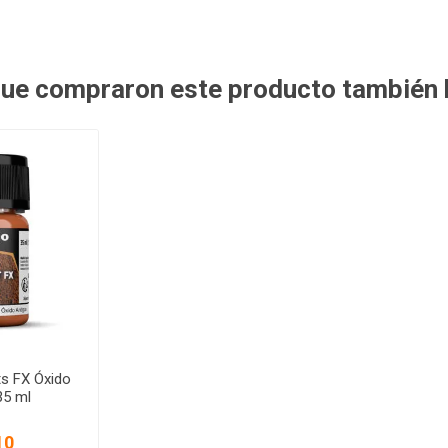
 que compraron este producto también
ts FX Óxido
35 ml
10