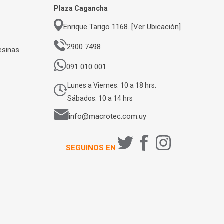
Plaza Cagancha
Enrique Tarigo 1168. [Ver Ubicación]
2900 7498
esinas
091 010 001
Lunes a Viernes: 10 a 18 hrs.
Sábados: 10 a 14 hrs
info@macrotec.com.uy
SEGUINOS EN