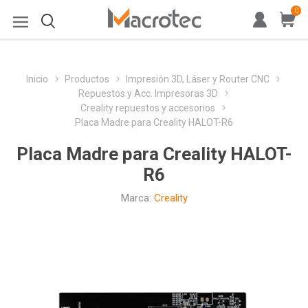
0
Inicio
Productos
Impresión 3D, Láser y Router CNC
Repuestos y Acc. Impresoras 3D
Creality repuestos y accesorios
Placa Madre para Creality HALOT-R6
Placa Madre para Creality HALOT-
R6
Marca:
Creality