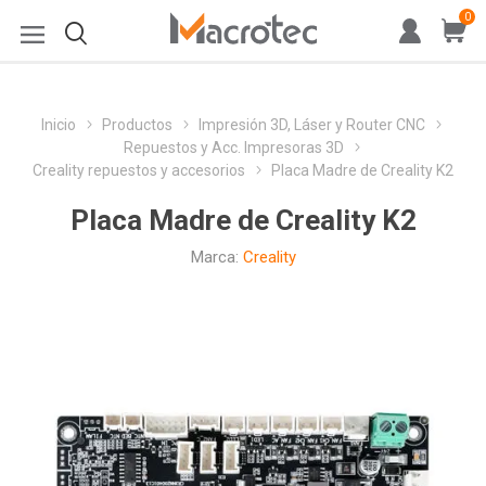
0
Inicio
Productos
Impresión 3D, Láser y Router CNC
Repuestos y Acc. Impresoras 3D
Creality repuestos y accesorios
Placa Madre de Creality K2
Placa Madre de Creality K2
Marca:
Creality