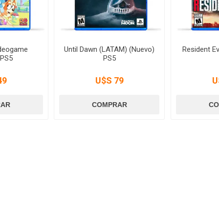
ideogame
Until Dawn (LATAM) (Nuevo)
Resident Ev
 PS5
PS5
49
U$S 79
U