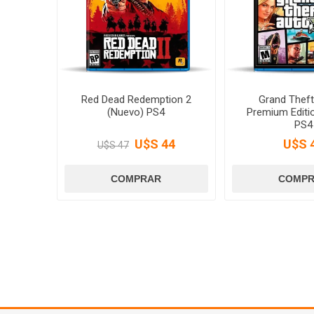
Red Dead Redemption 2
Grand Theft
(Nuevo) PS4
Premium Editi
PS4
U$S 44
U$S 
U$S 47