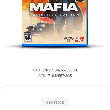
SKU:
SONY710425576805N
GTIN:
710425576805
3 EN STOCK