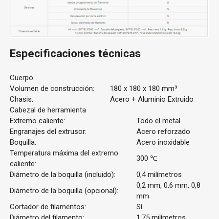
Especificaciones técnicas
Cuerpo
Volumen de construcción:
180 x 180 x 180 mm³
Chasis:
Acero + Aluminio Extruido
Cabezal de herramienta
Extremo caliente:
Todo el metal
Engranajes del extrusor:
Acero reforzado
Boquilla:
Acero inoxidable
Temperatura máxima del extremo
300 ℃
caliente:
Diámetro de la boquilla (incluido):
0,4 milímetros
0,2 mm, 0,6 mm, 0,8
Diámetro de la boquilla (opcional):
mm
Cortador de filamentos:
Sí
Diámetro del filamento:
1,75 milímetros