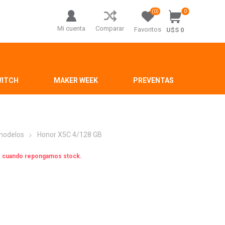
(0)
0
Mi cuenta
Comparar
Favoritos
U$S 0
WITCH
MAKER WEEK
PREVENTAS
 modelos
Honor X5C 4/128 GB
os cuando repongamos stock.