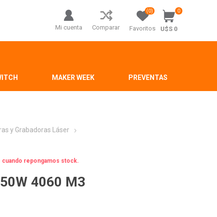
(0)
0
Mi cuenta
Comparar
Favoritos
U$S 0
WITCH
MAKER WEEK
PREVENTAS
ras y Grabadoras Láser
os cuando repongamos stock.
2 50W 4060 M3