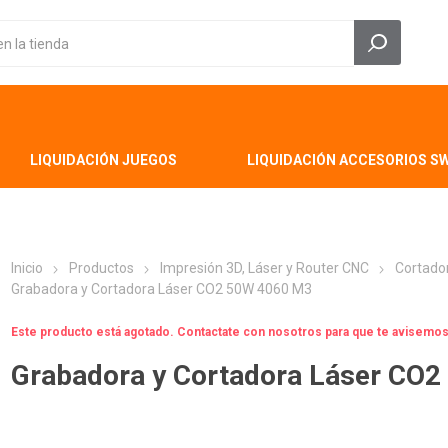
LIQUIDACIÓN JUEGOS
LIQUIDACIÓN ACCESORIOS S
Inicio
Productos
Impresión 3D, Láser y Router CNC
Cortado
Grabadora y Cortadora Láser CO2 50W 4060 M3
Este producto está agotado. Contactate con nosotros para que te avisem
Grabadora y Cortadora Láser CO