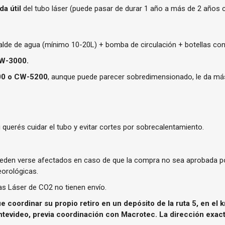
da útil
del tubo láser (puede pasar de durar 1 año a más de 2 años c
balde de agua (mínimo 10-20L) + bomba de circulación + botellas co
W-3000.
0 o CW-5200
, aunque puede parecer sobredimensionado, le da más
i querés cuidar el tubo y evitar cortes por sobrecalentamiento.
ueden verse afectados en caso de que la compra no sea aprobada po
orológicas.
s Láser de CO2 no tienen envío.
ue coordinar su propio retiro en un depósito de la ruta 5, en e
tevideo, previa coordinación con Macrotec. La dirección exacta