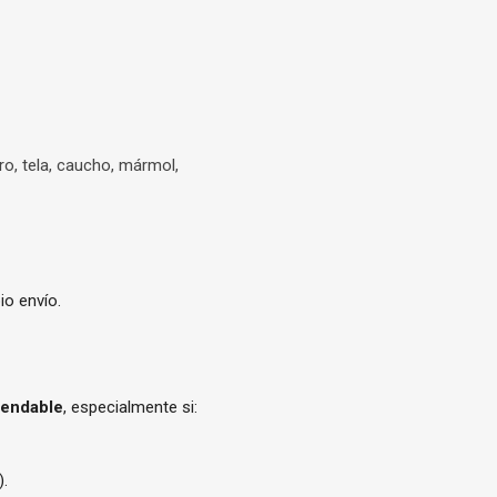
ero, tela, caucho, mármol,
io envío.
mendable
, especialmente si:
).