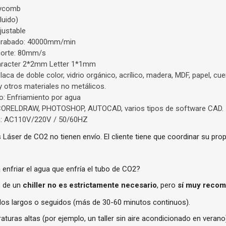
eycomb
luido)
justable
grabado: 40000mm/min
corte: 80mm/s
haracter 2*2mm Letter 1*1mm
Placa de doble color, vidrio orgánico, acrílico, madera, MDF, papel, cu
 otros materiales no metálicos.
o: Enfriamiento por agua
 CORELDRAW, PHOTOSHOP, AUTOCAD, varios tipos de software CAD.
ón: AC110V/220V / 50/60HZ
áser de CO2 no tienen envío. El cliente tiene que coordinar su prop
 enfriar el agua que enfría el tubo de CO2?
o de un
chiller no es estrictamente necesario
, pero
sí muy reco
dos largos o seguidos (más de 30-60 minutos continuos).
aturas altas (por ejemplo, un taller sin aire acondicionado en verano