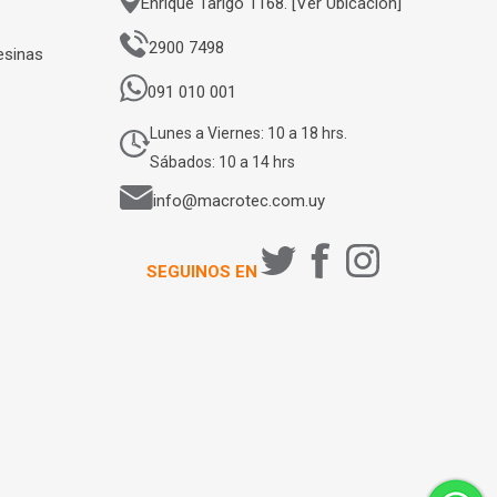
Enrique Tarigo 1168. [Ver Ubicación]
2900 7498
esinas
091 010 001
Lunes a Viernes: 10 a 18 hrs.
Sábados: 10 a 14 hrs
info@macrotec.com.uy
SEGUINOS EN