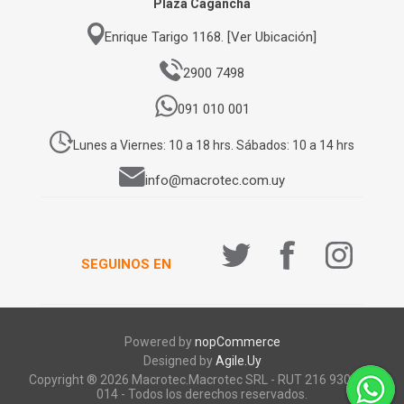
Plaza Cagancha
Enrique Tarigo 1168. [Ver Ubicación]
2900 7498
091 010 001
Lunes a Viernes: 10 a 18 hrs. Sábados: 10 a 14 hrs
info@macrotec.com.uy
SEGUINOS EN
Powered by
nopCommerce
Designed by
Agile.Uy
Copyright ® 2026 Macrotec.Macrotec SRL - RUT 216 930 920
014 - Todos los derechos reservados.