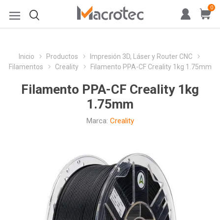
0
Inicio
Productos
Impresión 3D, Láser y Router CNC
Filamentos
Creality
Filamento PPA-CF Creality 1kg 1.75mm
Filamento PPA-CF Creality 1kg
1.75mm
Marca:
Creality