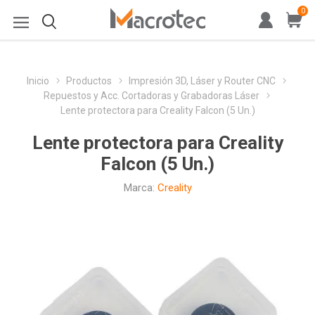
0
Inicio
Productos
Impresión 3D, Láser y Router CNC
Repuestos y Acc. Cortadoras y Grabadoras Láser
Lente protectora para Creality Falcon (5 Un.)
Lente protectora para Creality
Falcon (5 Un.)
Marca:
Creality