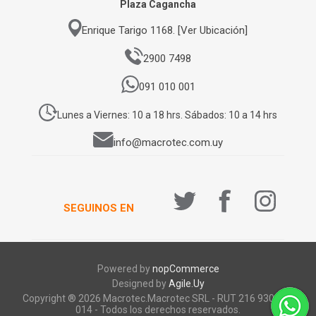
Plaza Cagancha
Enrique Tarigo 1168. [Ver Ubicación]
2900 7498
091 010 001
Lunes a Viernes: 10 a 18 hrs. Sábados: 10 a 14 hrs
info@macrotec.com.uy
SEGUINOS EN
Powered by
nopCommerce
Designed by
Agile.Uy
Copyright ® 2026 Macrotec.Macrotec SRL - RUT 216 930 920
014 - Todos los derechos reservados.