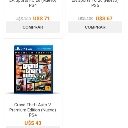
EA Sports FC 26 (Nuevo)
EA Sports FC 26 (Nuevo)
PS4
PS5
U$S 71
U$S 67
U$S 109
U$S 109
Grand Theft Auto V
Premium Edition (Nuevo)
PS4
U$S 43