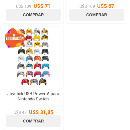
U$S 71
U$S 67
U$S 109
U$S 109
Joystick USB Power A para
Nintendo Switch
U$S 31,85
U$S 49