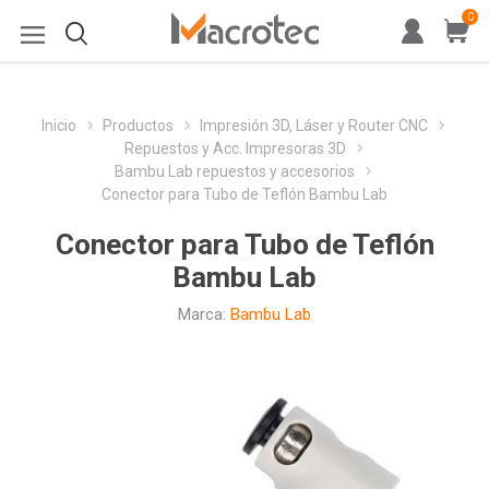
0
Inicio
Productos
Impresión 3D, Láser y Router CNC
Repuestos y Acc. Impresoras 3D
Bambu Lab repuestos y accesorios
Conector para Tubo de Teflón Bambu Lab
Conector para Tubo de Teflón
Bambu Lab
Marca:
Bambu Lab