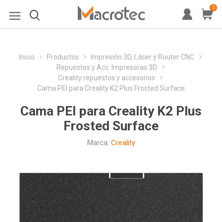
0
Inicio
Productos
Impresión 3D, Láser y Router CNC
Repuestos y Acc. Impresoras 3D
Creality repuestos y accesorios
Cama PEI para Creality K2 Plus Frosted Surface
Cama PEI para Creality K2 Plus
Frosted Surface
Marca:
Creality