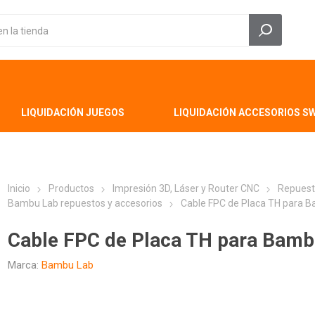
LIQUIDACIÓN JUEGOS
LIQUIDACIÓN ACCESORIOS S
Inicio
Productos
Impresión 3D, Láser y Router CNC
Repuest
Bambu Lab repuestos y accesorios
Cable FPC de Placa TH para B
Cable FPC de Placa TH para Bamb
Marca:
Bambu Lab