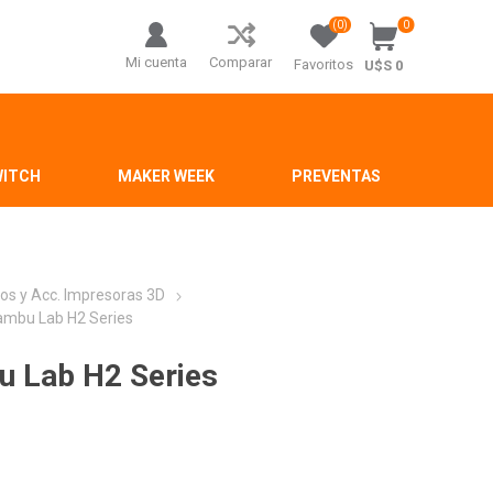
(0)
0
Mi cuenta
Comparar
Favoritos
U$S 0
WITCH
MAKER WEEK
PREVENTAS
os y Acc. Impresoras 3D
ambu Lab H2 Series
u Lab H2 Series