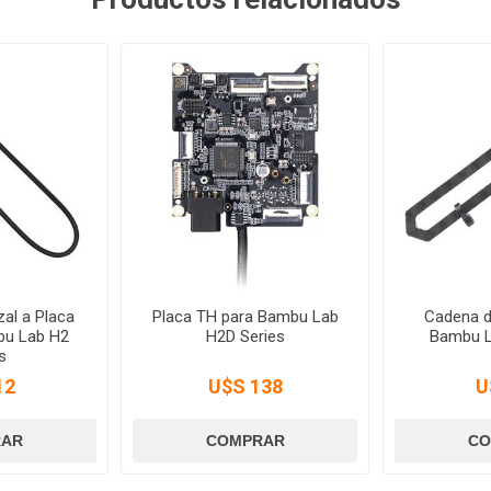
al a Placa
Placa TH para Bambu Lab
Cadena d
bu Lab H2
H2D Series
Bambu L
s
12
U$S 138
U