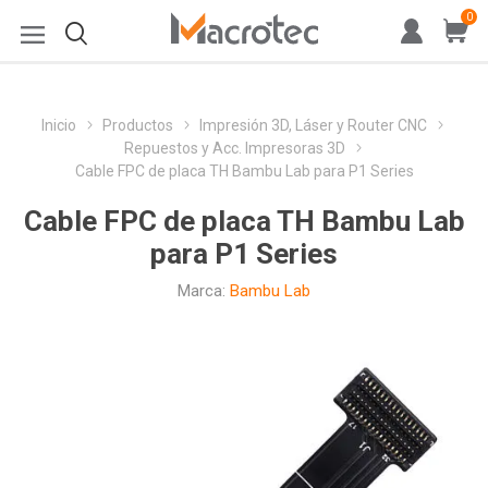
0
Inicio
Productos
Impresión 3D, Láser y Router CNC
Repuestos y Acc. Impresoras 3D
Cable FPC de placa TH Bambu Lab para P1 Series
Cable FPC de placa TH Bambu Lab
para P1 Series
Marca:
Bambu Lab