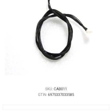
SKU:
CAB011
GTIN:
6975337033585