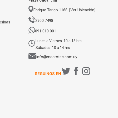
Plaza Cagancha
Enrique Tarigo 1168. [Ver Ubicación]
2900 7498
esinas
091 010 001
Lunes a Viernes: 10 a 18 hrs.
Sábados: 10 a 14 hrs
info@macrotec.com.uy
SEGUINOS EN