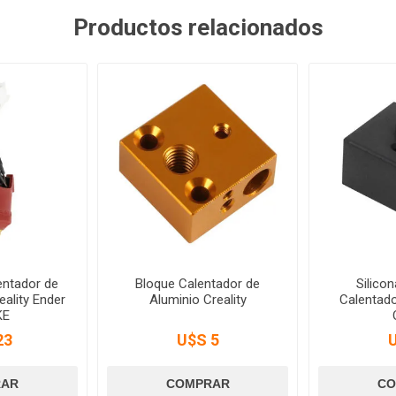
Productos relacionados
entador de
Bloque Calentador de
Silico
ality Ender
Aluminio Creality
Calentado
KE
23
U$S 5