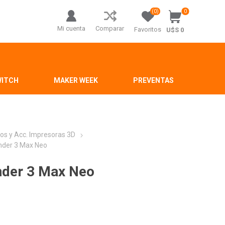
(0)
0
Mi cuenta
Comparar
Favoritos
U$S 0
WITCH
MAKER WEEK
PREVENTAS
os y Acc. Impresoras 3D
Ender 3 Max Neo
Ender 3 Max Neo