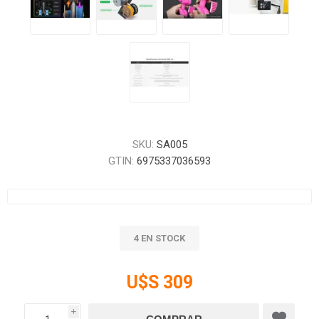
SKU:
SA005
GTIN:
6975337036593
4 EN STOCK
U$S 309
i