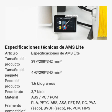
Especificaciones técnicas de AMS Lite
Artículo
Especificaciones de AMS Lite
Tamaño del
397*208*342 mm³
producto
Tamaño del
470*290*340 mm³
paquete
Peso del
1,6 kilogramos
producto
Peso bruto
3,7 kilos
Material
ABS / PC / POM
PLA, PETG, ABS, ASA, PET, PA, PC, PVA
Filamento
(seco), BVOH (seco), PP, POM, HIPS
compatible*¹