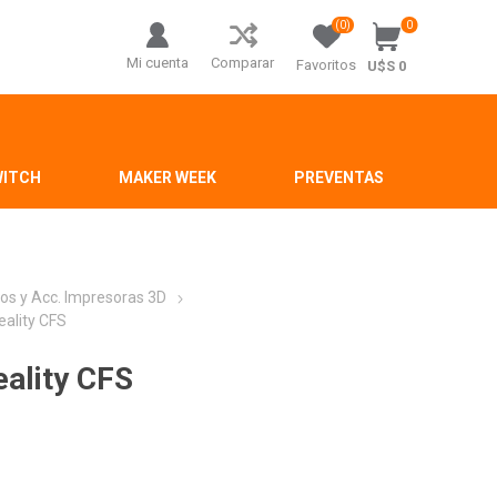
(0)
0
Mi cuenta
Comparar
Favoritos
U$S 0
WITCH
MAKER WEEK
PREVENTAS
os y Acc. Impresoras 3D
eality CFS
eality CFS