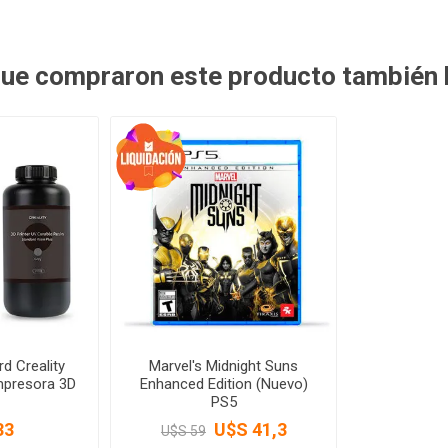
 que compraron este producto también
d Creality
Marvel's Midnight Suns
mpresora 3D
Enhanced Edition (Nuevo)
PS5
33
U$S 41,3
U$S 59