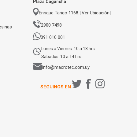
Plaza Cagancha
Enrique Tarigo 1168. [Ver Ubicación]
2900 7498
esinas
091 010 001
Lunes a Viernes: 10 a 18 hrs.
Sábados: 10 a 14 hrs
info@macrotec.com.uy
SEGUINOS EN