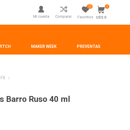
(0)
0
Mi cuenta
Comparar
Favoritos
U$S 0
WITCH
MAKER WEEK
PREVENTAS
 FX
as Barro Ruso 40 ml