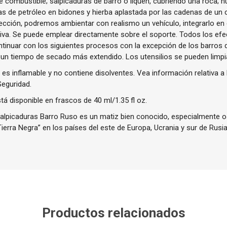
combustible; salpicaduras de barro o liquen, cubriendo una roca; h
 de petróleo en bidones y hierba aplastada por las cadenas de un c
ección, podremos ambientar con realismo un vehículo, integrarlo en 
ativa. Se puede emplear directamente sobre el soporte. Todos los e
tinuar con los siguientes procesos con la excepción de los barros
 un tiempo de secado más extendido. Los utensilios se pueden limpi
es inflamable y no contiene disolventes. Vea información relativa a 
Seguridad.
á disponible en frascos de 40 ml/1.35 fl oz.
lpicaduras Barro Ruso es un matiz bien conocido, especialmente 
Tierra Negra” en los países del este de Europa, Ucrania y sur de Rusia
Productos relacionados