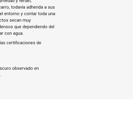
umedad y verdín,
arro, todavía adherida a sus
el entorno y contar toda una
fectos secan muy
 densos que dependiendo del
ar con agua.
las certificaciones de
oscuro observado en
.