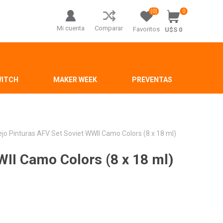
(0)
0
Mi cuenta
Comparar
Favoritos
U$S 0
WITCH
MAKER WEEK
PREVENTAS
ejo Pinturas AFV Set Soviet WWII Camo Colors (8 x 18 ml)
WII Camo Colors (8 x 18 ml)