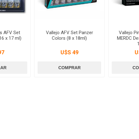
as AFV Set
Vallejo AFV Set Panzer
Vallejo P
16 x 17 ml)
Colors (8 x 18ml)
MERDC Des
97
U$S 49
U